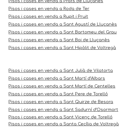
Pisos i cases en venda a Prats de Lluçanès
Pisos i cases en venda a Roda de Ter
Pisos i cases en venda a Rupit i Pruit
Pisos i cases en venda a Sant Agustí de Lluçanès
Pisos i cases en venda a Sant Bartomeu del Grau
Pisos i cases en venda a Sant Boi de Lluçanès
Pisos i cases en venda a Sant Hipòlit de Voltregà
Pisos i cases en venda a Sant Julià de Vilatorta
Pisos i cases en venda a Sant Martí d’Albars
Pisos i cases en venda a Sant Martí de Centelles
Pisos i cases en venda a Sant Pere de Torelló
Pisos i cases en venda a Sant Quirze de Besora
Pisos i cases en venda a Sant Sadurní d’Osormort
Pisos i cases en venda a Sant Vicenç de Torelló
Pisos i cases en venda a Santa Cecília de Voltregà